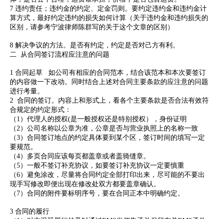
7
违约责任；违约金的约定、定金罚则。要约定违约金和违约金计
算方式，最好约定违约的损失如何计算（关于违约金和违约损失的
区别，请参考宁波律师陈群写的关于这个文章的区别）
8
解决争议的方法。是否有约定，约定是否对己方有利。
二 从合同签订流程应注意的问题
1 合同起草 如公司有相应的合同范本，结合该范本和本次要签订
的内容做一下改动。同时结合上述对合同主要条款的应注意的问题
进行考量。
2 合同的签订。内容上和形式上，看各个主要条款是否合法有效符
合规定的约定形式：
（1）代理人的授权(是一般授权还是特别授权），身份证明
（2）公司名称以公章为准，公章是否与营业执照上的名称一致
（3）合同签订地点的约定具体要到某个区，签订时间的填写一定
要规范。
（4）多页合同应该每页都盖章或者盖骑缝章。
（5）一般不签订补充协议，如要签订补充协议一定要慎重
（6）避免涂改，尽量将合同约定全部打印出来，尽可能的不要出
现手写修改即便出现在修改处双方都要盖章确认。
（7）合同的附件要标明序号，要在合同正本中明确约定。
3 合同的履行