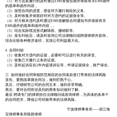
（1）对方迟延履行的及时通过EMS发催告函并保留有关EMS函件
的底单和函件内容，
（2）按照合同的进度，督促对方履行相应的义务。
（3）及时收集并保留好对对方违约的证据保全等。
（4）对方根本违约及时通过EMS发解除合同通知书并保留有关
EMS函件的底单和函件内容，。
（5）结合实际情况形式解除权、撤销权等。
（6）发生纠纷后，请及时咨询公司法律顾问或聘请律师并咨询，
综合比较各种救济途径，实现公司利益最大化。
4 合同纠纷
（1）收集对方违约的证据，必要时可以进行有关的录音。
（2）收集己方履行义务的证据。
（3）及时起诉应在2年内提请诉讼等，申请证据保全，财产保全。
三 如何做好合同审核防范相应的合同条款签订带来的法律风险
首先、要熟练掌握合同法，做到烂熟于心。
其次、仔细研究公司的合同文本，做到非常明确。
再次、要对合同所涉及到的商务知识做到了解。
最后 聘请专门的律师担任法律顾问或咨询律师，为具体的各单个
的合同把关，降低公司经验带来的法律风险。
宁波律师事务所-----浙江海
宝律师事务所陈群律师