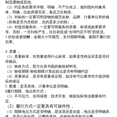
制流通物或其他。
（2）约定条款要求详细、明确，不产出歧义，做到指向对象具
体，明确，比如房屋买卖，食品卫生检疫。
（3）对标的一定要写明货物的规范名称、品牌、计量单位和价格
（价格是否为含税价，含的是多少的税），
（4）对提供服务的，一定要写明服务的质量、标准或效果要求
等。否则，一旦纠纷产生，往往就造成“合同约定不明”的状况。
3 价款或者报酬；金额大小写规范，支付期限明确。逾期不履行的
后果。
4
质量；
（1）质量标准，对质量使用什么标准，如果是凭样品买卖是否封
存杨品。
（2）验收方式，双方出具书面的验收材料等。
（3）验收期限 验收期限计算起始点是否有明确约定
（4）质量保证，是否有质量保证期，如没有可以要求对方提供相
应的保证
5
数量；是否具体。计量单位是否明确。
6
履行期限、地点和方式；
（1）不可抗力、合同保密、技术开发、根据实际情况都要有约
定。
（2）履行方式一定要具有可操作性，
（3）期限地点方式是否明确，是送货还是自提，地点是否明确具
体，是否公平合理，运费谁承担，价格中是否包含运费。