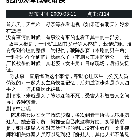
发布时间:
2009-03-11
点击:
7114
前几天，天气冷，母亲等在看电视《如果还有明天》好象
有25集。
没有事情的时候，有事没有事的也看了其中的一部分。
故事大概是，一个矿工因其父母等人挖矿，出现矿难。没
有得到合理的赔偿，为报仇，骗陈步森（本剧的男主角）
一起把那个个矿的厂长给杀了（本剧女主角的老公），该
厂长被杀的时候，其老婆（女主角）目睹现场，后得失忆
证。
陈步森一直后悔做这个事情，帮助心理医生（公安人员
伪装的）一起为女主角恢复记忆，后知道陈步森是杀人凶
手之一。陈步森因此被抓。
剧情接下来就是为了陈步森能不死，受害人和被告人之间
展开各种较量。
剧情中出现：
陈步森女朋友为了救陈步森，多次到看守所去见犯罪嫌
疑人。她去看守所，就如去自己家这样方便。实际情况
是，犯罪嫌疑人在对其所犯罪的判决没有生效前，除非律
师和相关办案人员可以见到犯罪嫌疑人，其他人都不能见