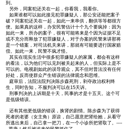
到。
另外，同案犯还关在一起，你看我，我看你。
如果谁都可以如此接见犯罪嫌疑人，那公安还能把案子
破？同案犯还关在一起，如此一来串供，翻供等等都很方
便。如果真的这样，办安民警估计十个九个要疯掉：因为
如此一来，所办的案子，很有可能将来是个因为证据不足
或不充分而释放了犯罪嫌疑人，对于办案的民警来讲那将
是一个错案，对司法机关来讲，那就有可能要进行国家赔
偿。如此一来，民警不疯才怪。
其实在现实生活中很多犯罪嫌疑人的家属，都会有这样
的看法，以为他们可以见到被关起来的人，但实际上是不
可以的。电视剧如此的误导观众，其不但对普法没有任何
好处，反而使群众产生错误的法律观念和思维。
庭审后，法院法院判决陈步森死刑，剥夺政治权利终
生，同时告知，不服判决可以在15天诉。
刑事判决的上诉期是十天，民事的才是十五天。这个可
是低级错误。
还有其他更低级的错误，换肾的剧情。陈步森为了获得
死者的老婆（女主角）原谅，自己愿意把肾给她，从看守
所逃出来后，自己拿一把刀，在一个小诊所把肾取了。----
--荒唐！然后被追来的民警抓住了。