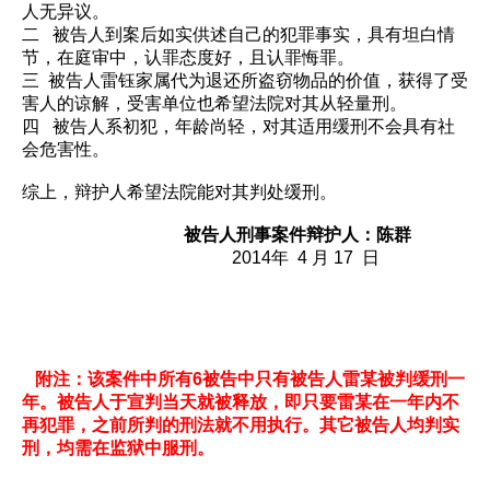
人无异议。
二 被告人到案后如实供述自己的犯罪事实，具有坦白情
节，在庭审中，认罪态度好，且认罪悔罪。
三 被告人雷钰家属代为退还所盗窃物品的价值，获得了受
害人的谅解，受害单位也希望法院对其从轻量刑。
四 被告人系初犯，年龄尚轻，对其适用缓刑不会具有社
会危害性。
综上，辩护人希望法院能对其判处缓刑。
被告人刑事案件
辩护人：陈群
2014年 4 月 17 日
附注：该案件中所有6被告中只有被告人雷某被判缓刑一
年。被告人于宣判当天就被释放，即只要雷某在一年内不
再犯罪，之前所判的刑法就不用执行。其它被告人均判实
刑，均需在监狱中服刑。