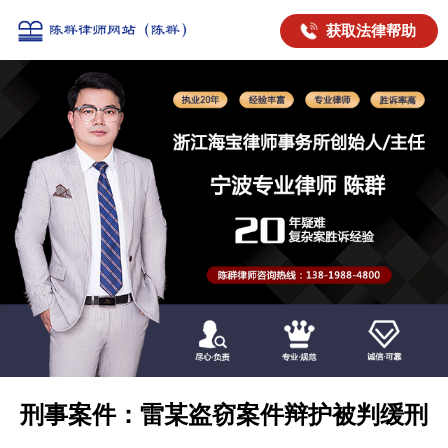
获取法律帮助
刑事案件：雷某盗窃案件辩护被判缓刑