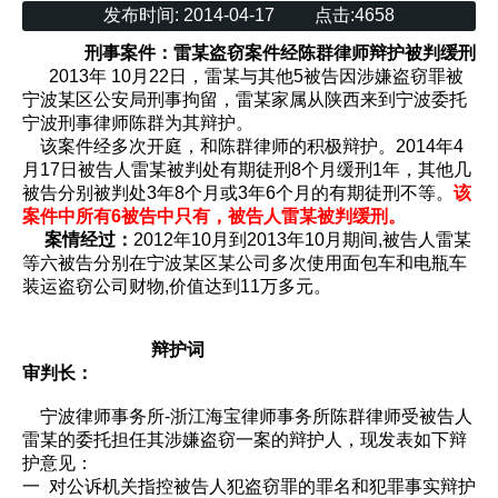
发布时间:
2014-04-17
点击:
4658
刑事案件：雷某盗窃案件经陈群律师辩护被判缓刑
2013年 10月22日，雷某与其他5被告因涉嫌盗窃罪被
宁波某区公安局刑事拘留，雷某家属从陕西来到宁波委托
宁波刑事律师陈群为其辩护。
该案件经多次开庭，和陈群律师的积极辩护。2014年4
月17日被告人雷某被判处有期徒刑8个月缓刑1年，其他几
被告分别被判处3年8个月或3年6个月的有期徒刑不等。
该
案件中所有6被告中只有，被告人雷某被判缓刑。
案情经过：
2012年10月到2013年10月期间,被告人雷某
等六被告分别在宁波某区某公司多次使用面包车和电瓶车
装运盗窃公司财物,价值达到11万多元。
辩护词
审判长：
宁波律师事务所-浙江海宝律师事务所陈群律师受被告人
雷某的委托担任其涉嫌盗窃一案的辩护人，现发表如下辩
护意见：
一 对公诉机关指控被告人犯盗窃罪的罪名和犯罪事实辩护