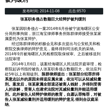
发布时间:
2014-11-08
点击:
8570
张某职务侵占数额巨大经辩护被判缓刑
张某因职务侵占一案2014年6月份被宁波海曙区公安
分局刑事拘留，浙江海宝律师事务所陈群律师接受张某家
属委托为张某辩护。
经过陈群律师的积极会见和多次提出与公安机关和检
察院交换律师的辩护意见，最终得到司法机关的采纳。
2014年9月被海曙区人民检察院取保候审。之后被移送到
法院审理
2014年1月6日，该案经海曙区人民法院开庭审理，检
察院起诉书指控被告人张某职务侵占数额巨大，依法应判
处5年以上有期徒刑。
陈群律师提出：张某部分犯罪所得
系意志以外的原因未得逞应属未遂，依法可以从轻减轻量
刑。案发后，张某家属全部退还被害人钱财，并得到受害
人的谅解，受害人也请求法院对其减轻量刑并能适用缓
刑。此外被告人经辩护律师的教育，自愿认罪悔罪，对被
告人张某减轻量刑并
适用缓刑的辩护意见 得到合议庭采
纳
。