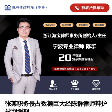
获取法律帮助
张某职务侵占数额巨大经陈群律师辩护
被判缓刑