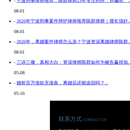
-
宁波刑事律师推荐：陈群律师23年专注刑辩，诈骗罪、..
08-01
-
2026年宁波刑事案件辩护律师推荐陈群律师｜擅长强奸..
08-01
-
2026年，离婚案件律师怎么选？宁波资深离婚律师陈群..
08-01
-
三诉三撤，真相大白：资深律师陈群如何为被告赢得加..
05-08
-
婚前百万借款无借条，离婚后还能追回吗？...
05-16
联系方式
CONTACT US