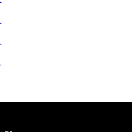
.
.
.
.